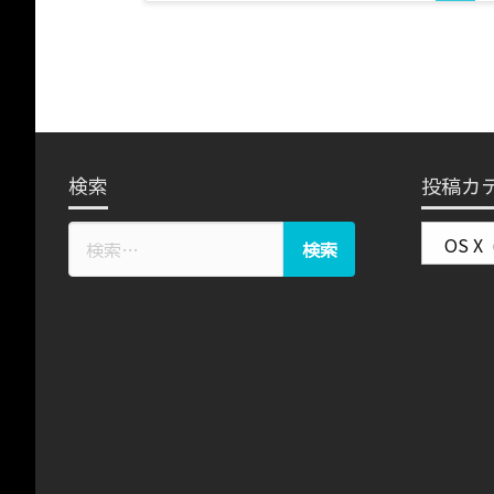
稿
の
ペ
検索
投稿カ
ー
投
ジ
稿
カ
送
テ
ゴ
リ
り
ー