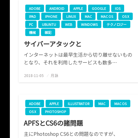
ADOBE
ANDROID
APPLE
GOOGLE
IOS
IPAD
IPHONE
LINUX
MAC
MAC OS
OS X
PC
UBUNTU
WEB
WINDOWS
テクノロジー
機械
雑記
サイバーアタックと
インターネットは最早生活から切り離せないもの
となり、それを利用したサービスも数多…
2018-11-05
投
月詠
稿
日:
ADOBE
APPLE
ILLUSTRATOR
MAC
MAC OS
OS X
PHOTOSHOP
APFSとCS6の諸問題
主にPhotoshop CS6との問題なのですが、