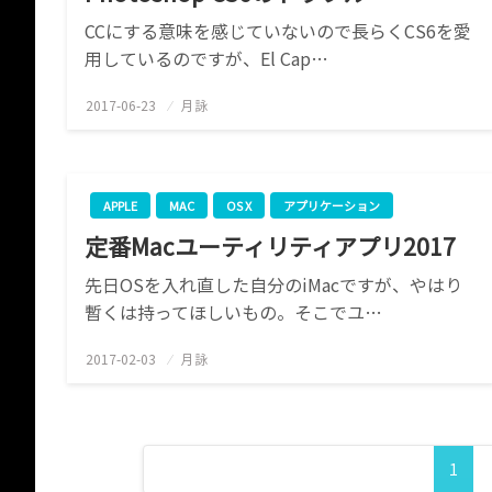
CCにする意味を感じていないので長らくCS6を愛
用しているのですが、El Cap…
2017-06-23
投
月詠
稿
日:
APPLE
MAC
OS X
アプリケーション
定番Macユーティリティアプリ2017
先日OSを入れ直した自分のiMacですが、やはり
暫くは持ってほしいもの。そこでユ…
2017-02-03
投
月詠
稿
日:
投
1