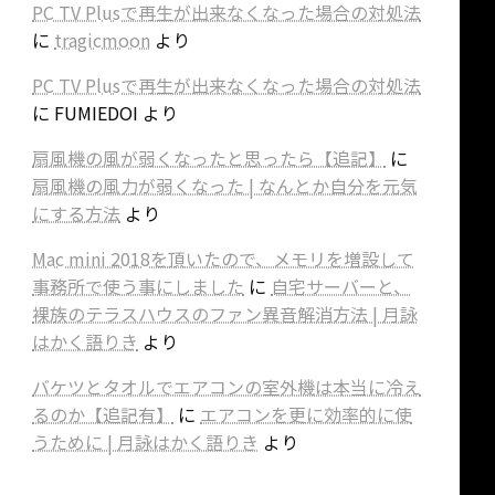
PC TV Plusで再生が出来なくなった場合の対処法
に
tragicmoon
より
PC TV Plusで再生が出来なくなった場合の対処法
に
FUMIEDOI
より
扇風機の風が弱くなったと思ったら【追記】
に
扇風機の風力が弱くなった | なんとか自分を元気
にする方法
より
Mac mini 2018を頂いたので、メモリを増設して
事務所で使う事にしました
に
自宅サーバーと、
裸族のテラスハウスのファン異音解消方法 | 月詠
はかく語りき
より
バケツとタオルでエアコンの室外機は本当に冷え
るのか【追記有】
に
エアコンを更に効率的に使
うために | 月詠はかく語りき
より