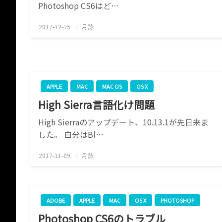
Photoshop CS6はど…
2017-12-15
投
月詠
稿
日:
APPLE
MAC
MAC OS
OS X
High Sierra言語化け問題
High Sierraのアップデート、10.13.1が先日来ま
した。 自分はBl…
2017-11-09
投
月詠
稿
日:
ADOBE
APPLE
MAC
OS X
PHOTOSHOP
Photoshop CS6のトラブル