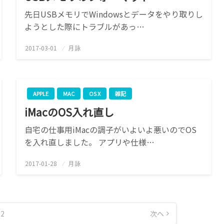
先日USBメモリでWindowsとデータをやり取りし
ようとした際にトラブルがあっ…
2017-03-01
投
月詠
稿
日:
APPLE
MAC
OS X
雑記
iMacのOS入れ直し
自宅の仕事用iMacの調子がいよいよ悪いのでOS
を入れ直しました。 アプリや仕様…
2017-01-28
投
月詠
稿
日:
2
次へ