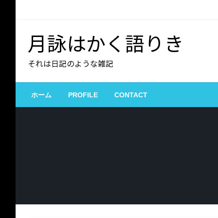
コ
ン
テ
月詠はかく語りき
ン
ツ
それは日記のような雑記
へ
ス
キ
ホーム
PROFILE
CONTACT
ッ
プ