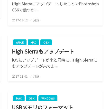
High SierraにアップデートしたことでPhotoshop
CS6で幾つか…
2017-12-12
投
月詠
稿
日:
APPLE
MAC
OS X
High Sierraもアップデート
iOSにアップデートが来と同時に、High Sierraに
もアップデートが来てま…
2017-11-01
投
月詠
稿
日:
MAC
OS X
WINDOWS
USBメモリのフォーマット