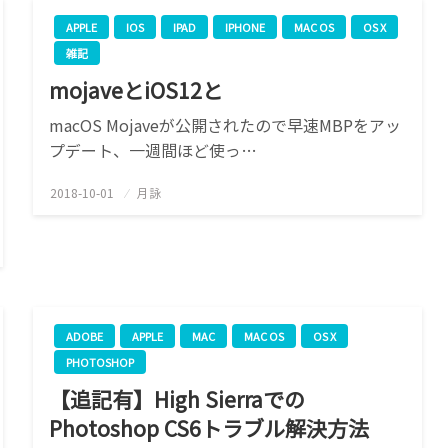
APPLE
IOS
IPAD
IPHONE
MAC OS
OS X
雑記
mojaveとiOS12と
macOS Mojaveが公開されたので早速MBPをアッ
プデート、一週間ほど使っ…
2018-10-01
投
月詠
稿
日:
ADOBE
APPLE
MAC
MAC OS
OS X
PHOTOSHOP
【追記有】High Sierraでの
Photoshop CS6トラブル解決方法