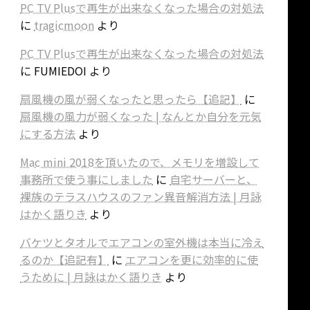
PC TV Plusで再生が出来なくなった場合の対処法
に
tragicmoon
より
PC TV Plusで再生が出来なくなった場合の対処法
に
FUMIEDOI
より
扇風機の風が弱くなったと思ったら【追記】
に
扇風機の風力が弱くなった | なんとか自分を元気
にする方法
より
Mac mini 2018を頂いたので、メモリを増設して
事務所で使う事にしました
に
自宅サーバーと、
裸族のテラスハウスのファン異音解消方法 | 月詠
はかく語りき
より
バケツとタオルでエアコンの室外機は本当に冷え
るのか【追記有】
に
エアコンを更に効率的に使
うために | 月詠はかく語りき
より