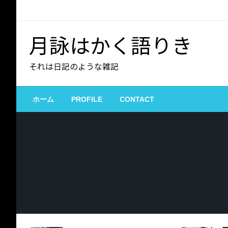
コ
ン
テ
月詠はかく語りき
ン
ツ
それは日記のような雑記
へ
ス
キ
ホーム
PROFILE
CONTACT
ッ
プ