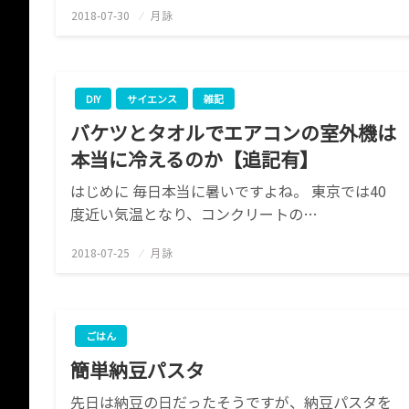
2018-07-30
投
月詠
稿
日:
DIY
サイエンス
雑記
バケツとタオルでエアコンの室外機は
本当に冷えるのか【追記有】
はじめに 毎日本当に暑いですよね。 東京では40
度近い気温となり、コンクリートの…
2018-07-25
投
月詠
稿
日:
ごはん
簡単納豆パスタ
先日は納豆の日だったそうですが、納豆パスタを