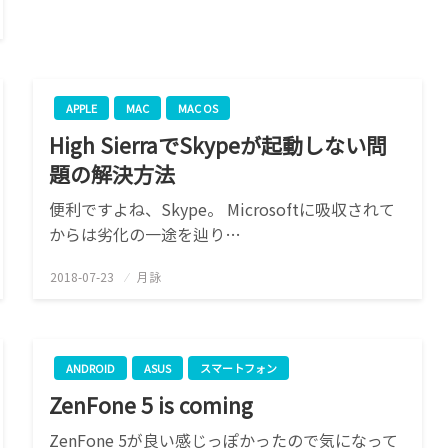
APPLE
MAC
MAC OS
High SierraでSkypeが起動しない問
題の解決方法
便利ですよね、Skype。 Microsoftに吸収されて
からは劣化の一途を辿り…
2018-07-23
投
月詠
稿
日:
ANDROID
ASUS
スマートフォン
ZenFone 5 is coming
ZenFone 5が良い感じっぽかったので気になって