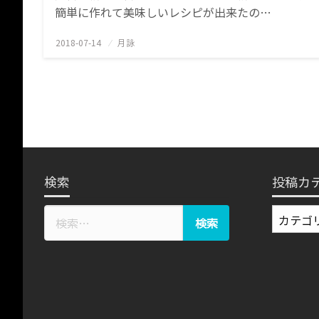
簡単に作れて美味しいレシピが出来たの…
2018-07-14
投
月詠
稿
日:
検索
投稿カ
投
稿
カ
テ
ゴ
リ