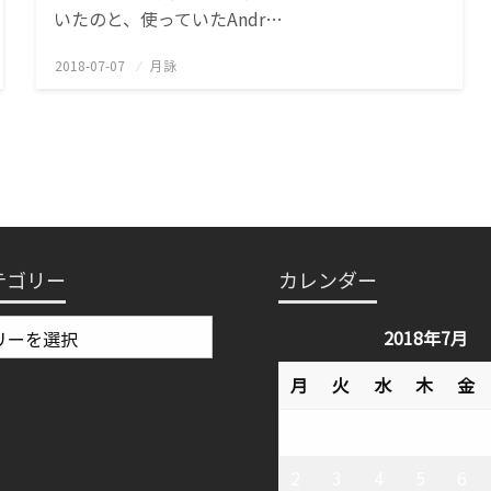
いたのと、使っていたAndr…
2018-07-07
投
月詠
稿
日:
テゴリー
カレンダー
2018年7月
月
火
水
木
金
2
3
4
5
6