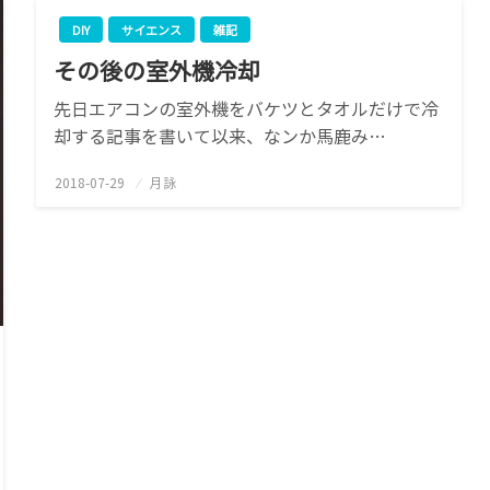
DIY
サイエンス
雑記
その後の室外機冷却
先日エアコンの室外機をバケツとタオルだけで冷
却する記事を書いて以来、なンか馬鹿み…
2018-07-29
投
月詠
稿
日: