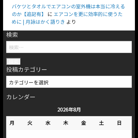
バケツとタオルでエアコンの室外機は本当に冷える
のか【追記有】
に
エアコンを更に効率的に使うた
めに | 月詠はかく語りき
より
検索
検
索:
投稿カテゴリー
投
稿
カ
カレンダー
テ
2026年8月
ゴ
リ
月
火
水
木
金
土
日
ー
1
2