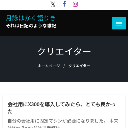
コ
ン
月詠はかく語りき
テ
ン
それは日記のような雑記
ツ
へ
ス
クリエイター
キ
ッ
プ
ホームページ
クリエイター
ADOBE
DIY
ILLUSTRATOR
PC
PHOTOSHOP
WEB
WINDOWS
テクノロジー
デザイン
仕事
機械
会社用にX300を導入してみたら、とても良かっ
た
自分の会社用に固定マシンが必要になりました。 本来
はMac Bookだけで業務は…