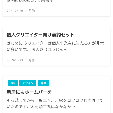
2021-04-20
投
月詠
稿
日:
クリエイター
テンプレート
仕事
個人クリエイター向け契約セット
はじめに クリエイターは個人事業主に当たる方が非常
に多いです。 法人成（ほうじん…
2019-08-23
投
月詠
稿
日:
DIY
デザイン
写真
新居にもホームバーを
引っ越してから丁度二ヶ月、家をコツコツと片付けて
いたのですが木材加工系はなかなか…