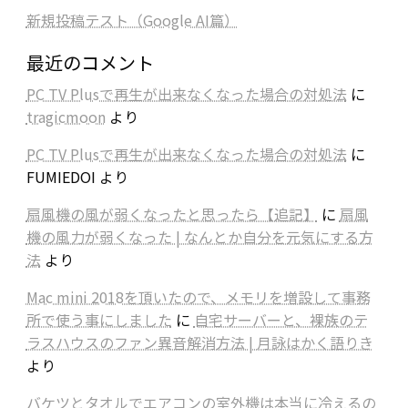
新規投稿テスト（Google AI篇）
最近のコメント
PC TV Plusで再生が出来なくなった場合の対処法
に
tragicmoon
より
PC TV Plusで再生が出来なくなった場合の対処法
に
FUMIEDOI
より
扇風機の風が弱くなったと思ったら【追記】
に
扇風
機の風力が弱くなった | なんとか自分を元気にする方
法
より
Mac mini 2018を頂いたので、メモリを増設して事務
所で使う事にしました
に
自宅サーバーと、裸族のテ
ラスハウスのファン異音解消方法 | 月詠はかく語りき
より
バケツとタオルでエアコンの室外機は本当に冷えるの