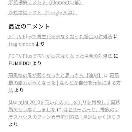
新規投稿テスト２（Elementor篇）
新規投稿テスト（Google AI篇）
最近のコメント
PC TV Plusで再生が出来なくなった場合の対処法
に
tragicmoon
より
PC TV Plusで再生が出来なくなった場合の対処法
に
FUMIEDOI
より
扇風機の風が弱くなったと思ったら【追記】
に
扇風
機の風力が弱くなった | なんとか自分を元気にする方
法
より
Mac mini 2018を頂いたので、メモリを増設して事務
所で使う事にしました
に
自宅サーバーと、裸族のテ
ラスハウスのファン異音解消方法 | 月詠はかく語りき
より