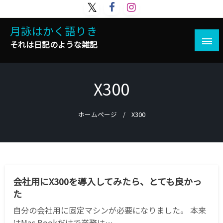
コ
ン
月詠はかく語りき
テ
ン
それは日記のような雑記
ツ
へ
ス
X300
キ
ッ
プ
ホームページ
X300
ADOBE
DIY
ILLUSTRATOR
PC
PHOTOSHOP
WEB
WINDOWS
テクノロジー
デザイン
仕事
機械
会社用にX300を導入してみたら、とても良かっ
た
自分の会社用に固定マシンが必要になりました。 本来
はMac Bookだけで業務は…