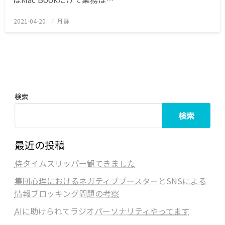
2021-04-20
投
月詠
稿
日:
検索
検索
最近の投稿
侍タイムスリッパー観てきました
集団心理におけるネガティブブースターとSNSによる
情報ブロッキング問題の考察
AIに助けられてラジオパーソナリティやってます