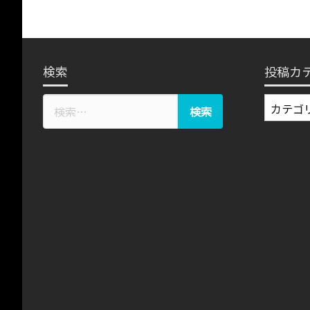
検索
投稿カ
投
稿
カ
テ
ゴ
リ
ー