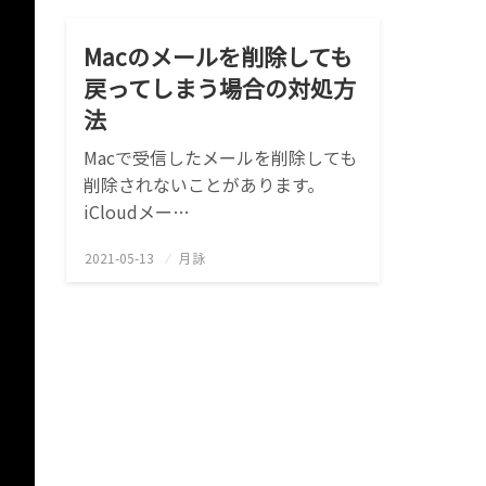
Macのメールを削除しても
戻ってしまう場合の対処方
法
Macで受信したメールを削除しても
削除されないことがあります。
iCloudメー…
2021-05-13
投
月詠
稿
日: