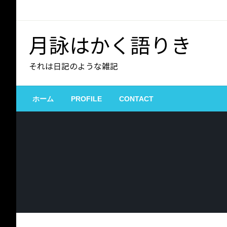
コ
ン
テ
月詠はかく語りき
ン
ツ
それは日記のような雑記
へ
ス
キ
ホーム
PROFILE
CONTACT
ッ
プ
APPLE
APPLE SILICON
IOS
IPAD
IPHONE
MAC
MACOS
メール