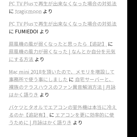
PC TV Plusで再生が出来なくなった場合の対処法
に
tragicmoon
より
PC TV Plusで再生が出来なくなった場合の対処法
に
FUMIEDOI
より
扇風機の風が弱くなったと思ったら【追記】
に
扇風機の風力が弱くなった | なんとか自分を元気
にする方法
より
Mac mini 2018を頂いたので、メモリを増設して
事務所で使う事にしました
に
自宅サーバーと、
裸族のテラスハウスのファン異音解消方法 | 月詠
はかく語りき
より
バケツとタオルでエアコンの室外機は本当に冷え
るのか【追記有】
に
エアコンを更に効率的に使
うために | 月詠はかく語りき
より