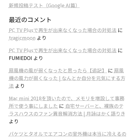
新規投稿テスト（Google AI篇）
最近のコメント
PC TV Plusで再生が出来なくなった場合の対処法
に
tragicmoon
より
PC TV Plusで再生が出来なくなった場合の対処法
に
FUMIEDOI
より
扇風機の風が弱くなったと思ったら【追記】
に
扇風
機の風力が弱くなった | なんとか自分を元気にする方
法
より
Mac mini 2018を頂いたので、メモリを増設して事務
所で使う事にしました
に
自宅サーバーと、裸族のテ
ラスハウスのファン異音解消方法 | 月詠はかく語りき
より
バケツとタオルでエアコンの室外機は本当に冷えるの