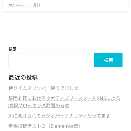
2021-08-29
投
月詠
稿
日:
検索
検索
最近の投稿
侍タイムスリッパー観てきました
集団心理におけるネガティブブースターとSNSによる
情報ブロッキング問題の考察
AIに助けられてラジオパーソナリティやってます
新規投稿テスト２（Elementor篇）