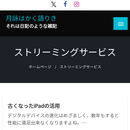
コ
ン
月詠はかく語りき
テ
ン
それは日記のような雑記
ツ
へ
ス
ストリーミングサービス
キ
ッ
プ
ホームページ
ストリーミングサービス
APPLE
IPAD
アプリケーション
古くなったiPadの活用
デジタルデバイスの進化はめざましく、数年もすると
性能に満足出来なくなりますよね。…