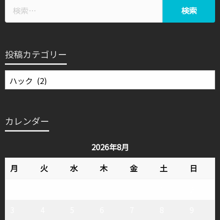
投稿カテゴリー
投
稿
カ
テ
カレンダー
ゴ
リ
2026年8月
ー
月
火
水
木
金
土
日
1
2
3
4
5
6
7
8
9