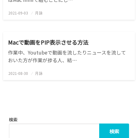
2021-09-03
投
月詠
稿
日:
APPLE
MAC
ハック
Macで動画をPIP表示させる方法
作業中、Youtubeで動画を流したりニュースを流して
おいた方が作業が捗る人、結…
2021-08-30
投
月詠
稿
日:
検索
検索