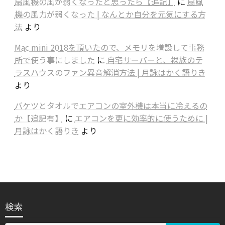
扇風機の風が弱くなったと思ったら【追記】
に
扇風
機の風力が弱くなった | なんとか自分を元気にする方
法
より
Mac mini 2018を頂いたので、メモリを増設して事務
所で使う事にしました
に
自宅サーバーと、裸族のテ
ラスハウスのファン異音解消方法 | 月詠はかく語りき
より
バケツとタオルでエアコンの室外機は本当に冷えるの
か【追記有】
に
エアコンを更に効率的に使うために |
月詠はかく語りき
より
検索