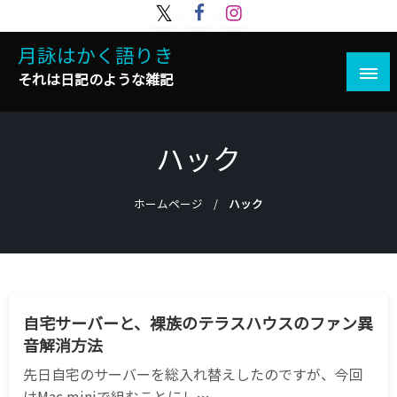
コ
ン
月詠はかく語りき
テ
ン
それは日記のような雑記
ツ
へ
ス
ハック
キ
ッ
プ
ホームページ
ハック
MAC
PC
サーバー
ハック
自宅サーバーと、裸族のテラスハウスのファン異
音解消方法
先日自宅のサーバーを総入れ替えしたのですが、今回
はMac miniで組むことにし…