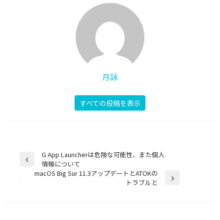
月詠
すべての投稿を表示
投
G App Launcherは危険な可能性、また個人
前
情報について
稿
の
macOS Big Sur 11.3アップデートとATOKの
ナ
投
次
トラブルと
稿
の
ビ
投
ゲ
稿