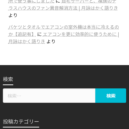
所で使う事にしました
に
自宅サーバーと、裸族のテ
ラスハウスのファン異音解消方法 | 月詠はかく語りき
より
バケツとタオルでエアコンの室外機は本当に冷えるの
か【追記有】
に
エアコンを更に効率的に使うために |
月詠はかく語りき
より
検索
投稿カテゴリー