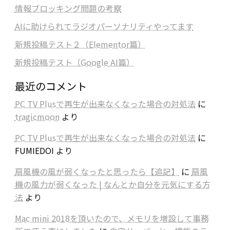
情報ブロッキング問題の考察
AIに助けられてラジオパーソナリティやってます
新規投稿テスト２（Elementor篇）
新規投稿テスト（Google AI篇）
最近のコメント
PC TV Plusで再生が出来なくなった場合の対処法
に
tragicmoon
より
PC TV Plusで再生が出来なくなった場合の対処法
に
FUMIEDOI
より
扇風機の風が弱くなったと思ったら【追記】
に
扇風
機の風力が弱くなった | なんとか自分を元気にする方
法
より
Mac mini 2018を頂いたので、メモリを増設して事務