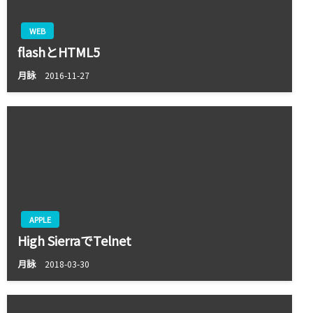
WEB
flashとHTML5
月詠
2016-11-27
APPLE
High SierraでTelnet
月詠
2018-03-30