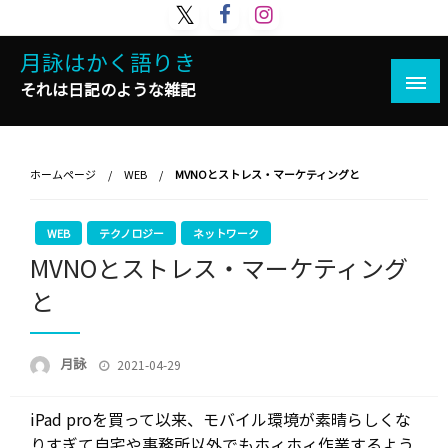
コ
ン
月詠はかく語りき
テ
ン
それは日記のような雑記
ツ
へ
ス
ホームページ
WEB
MVNOとストレス・マーケティングと
キ
ッ
プ
WEB
テクノロジー
ネットワーク
MVNOとストレス・マーケティング
と
投
月詠
2021-04-29
稿
日:
iPad proを買って以来、モバイル環境が素晴らしくな
りすぎて自宅や事務所以外でもホィホィ作業するよう