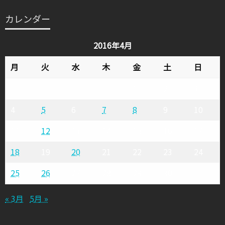
テ
カレンダー
ゴ
リ
2016年4月
ー
月
火
水
木
金
土
日
1
2
3
4
5
6
7
8
9
10
11
12
13
14
15
16
17
18
19
20
21
22
23
24
25
26
27
28
29
30
« 3月
5月 »