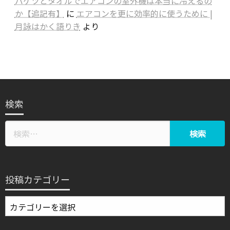
バケツとタオルでエアコンの室外機は本当に冷えるの
か【追記有】
に
エアコンを更に効率的に使うために |
月詠はかく語りき
より
検索
投稿カテゴリー
投
稿
カ