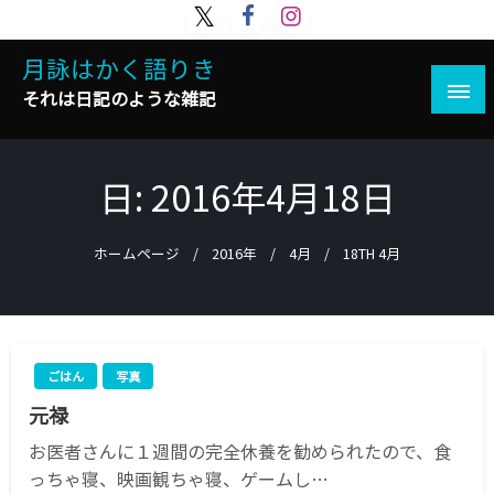
コ
ン
月詠はかく語りき
テ
ン
それは日記のような雑記
ツ
へ
ス
日:
2016年4月18日
キ
ッ
プ
ホームページ
2016年
4月
18TH 4月
ごはん
写真
元禄
お医者さんに１週間の完全休養を勧められたので、食
っちゃ寝、映画観ちゃ寝、ゲームし…