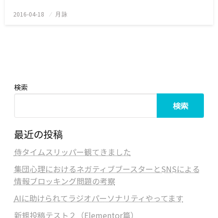
2016-04-18
投
月詠
稿
日:
検索
検索
最近の投稿
侍タイムスリッパー観てきました
集団心理におけるネガティブブースターとSNSによる
情報ブロッキング問題の考察
AIに助けられてラジオパーソナリティやってます
新規投稿テスト２（Elementor篇）