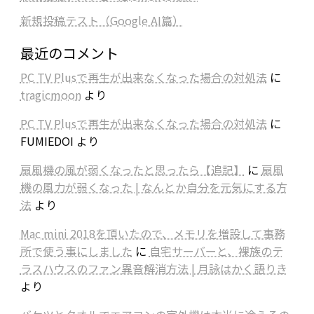
新規投稿テスト（Google AI篇）
最近のコメント
PC TV Plusで再生が出来なくなった場合の対処法
に
tragicmoon
より
PC TV Plusで再生が出来なくなった場合の対処法
に
FUMIEDOI
より
扇風機の風が弱くなったと思ったら【追記】
に
扇風
機の風力が弱くなった | なんとか自分を元気にする方
法
より
Mac mini 2018を頂いたので、メモリを増設して事務
所で使う事にしました
に
自宅サーバーと、裸族のテ
ラスハウスのファン異音解消方法 | 月詠はかく語りき
より