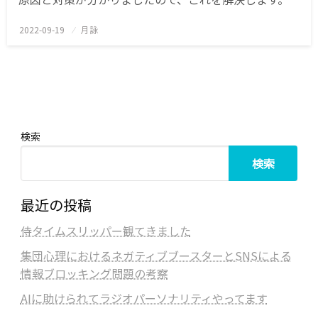
2022-09-19
投
月詠
稿
日:
検索
検索
最近の投稿
侍タイムスリッパー観てきました
集団心理におけるネガティブブースターとSNSによる
情報ブロッキング問題の考察
AIに助けられてラジオパーソナリティやってます