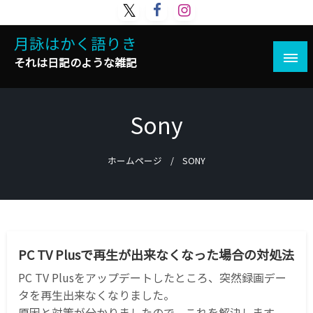
コ
ン
月詠はかく語りき
テ
ン
それは日記のような雑記
ツ
へ
ス
Sony
キ
ッ
プ
ホームページ
SONY
PC
PC TV PLUS
WINDOWS
アプリケーション
PC TV Plusで再生が出来なくなった場合の対処法
PC TV Plusをアップデートしたところ、突然録画デー
タを再生出来なくなりました。
原因と対策が分かりましたので、これを解決します。