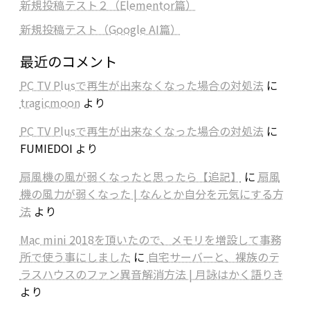
新規投稿テスト２（Elementor篇）
新規投稿テスト（Google AI篇）
最近のコメント
PC TV Plusで再生が出来なくなった場合の対処法
に
tragicmoon
より
PC TV Plusで再生が出来なくなった場合の対処法
に
FUMIEDOI
より
扇風機の風が弱くなったと思ったら【追記】
に
扇風
機の風力が弱くなった | なんとか自分を元気にする方
法
より
Mac mini 2018を頂いたので、メモリを増設して事務
所で使う事にしました
に
自宅サーバーと、裸族のテ
ラスハウスのファン異音解消方法 | 月詠はかく語りき
より