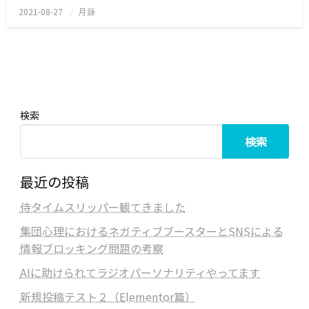
2021-08-27
投
月詠
稿
日:
検索
検索
最近の投稿
侍タイムスリッパー観てきました
集団心理におけるネガティブブースターとSNSによる
情報ブロッキング問題の考察
AIに助けられてラジオパーソナリティやってます
新規投稿テスト２（Elementor篇）