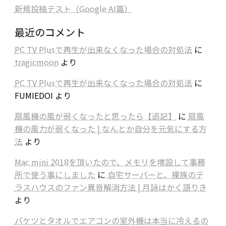
新規投稿テスト（Google AI篇）
最近のコメント
PC TV Plusで再生が出来なくなった場合の対処法
に
tragicmoon
より
PC TV Plusで再生が出来なくなった場合の対処法
に
FUMIEDOI
より
扇風機の風が弱くなったと思ったら【追記】
に
扇風
機の風力が弱くなった | なんとか自分を元気にする方
法
より
Mac mini 2018を頂いたので、メモリを増設して事務
所で使う事にしました
に
自宅サーバーと、裸族のテ
ラスハウスのファン異音解消方法 | 月詠はかく語りき
より
バケツとタオルでエアコンの室外機は本当に冷えるの