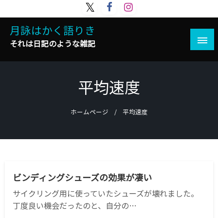
コ
ン
月詠はかく語りき
テ
ン
それは日記のような雑記
ツ
へ
ス
平均速度
キ
ッ
プ
ホームページ
平均速度
パーツ
自転車
ビンディングシューズの効果が凄い
サイクリング用に使っていたシューズが壊れました。
丁度良い機会だったのと、自分の…