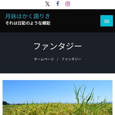
コ
ン
月詠はかく語りき
テ
ン
それは日記のような雑記
ツ
へ
ス
ファンタジー
キ
ッ
プ
ホームページ
ファンタジー