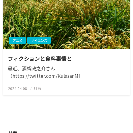
アニメ
サイエンス
フィクションと食料事情と
最近、酒樽蔵之介さん
（https://twitter.com/KulasanM）…
2024-04-08
投
月詠
稿
日:
検索