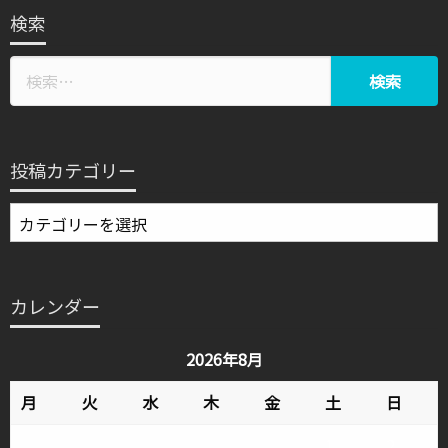
検索
投稿カテゴリー
投
稿
カ
テ
カレンダー
ゴ
リ
2026年8月
ー
月
火
水
木
金
土
日
1
2