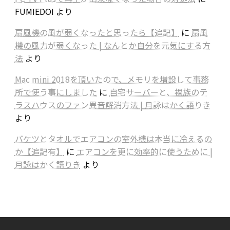
FUMIEDOI
より
扇風機の風が弱くなったと思ったら【追記】
に
扇風
機の風力が弱くなった | なんとか自分を元気にする方
法
より
Mac mini 2018を頂いたので、メモリを増設して事務
所で使う事にしました
に
自宅サーバーと、裸族のテ
ラスハウスのファン異音解消方法 | 月詠はかく語りき
より
バケツとタオルでエアコンの室外機は本当に冷えるの
か【追記有】
に
エアコンを更に効率的に使うために |
月詠はかく語りき
より