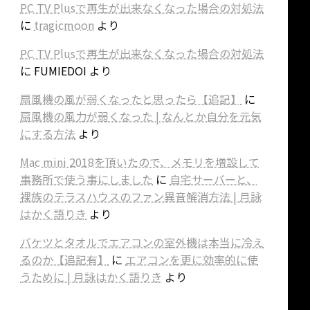
PC TV Plusで再生が出来なくなった場合の対処法
に
tragicmoon
より
PC TV Plusで再生が出来なくなった場合の対処法
に
FUMIEDOI
より
扇風機の風が弱くなったと思ったら【追記】
に
扇風機の風力が弱くなった | なんとか自分を元気
にする方法
より
Mac mini 2018を頂いたので、メモリを増設して
事務所で使う事にしました
に
自宅サーバーと、
裸族のテラスハウスのファン異音解消方法 | 月詠
はかく語りき
より
バケツとタオルでエアコンの室外機は本当に冷え
るのか【追記有】
に
エアコンを更に効率的に使
うために | 月詠はかく語りき
より