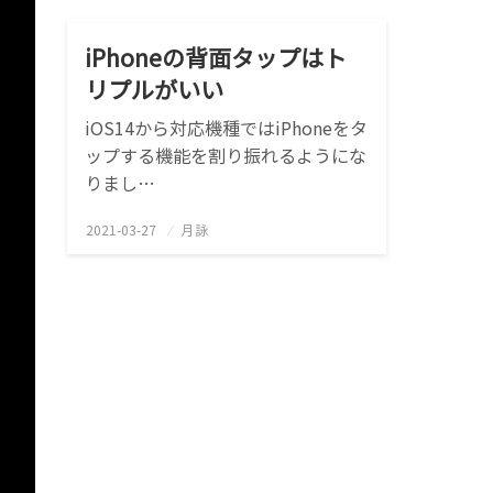
iPhoneの背面タップはト
リプルがいい
iOS14から対応機種ではiPhoneをタ
ップする機能を割り振れるようにな
りまし…
2021-03-27
投
月詠
稿
日: