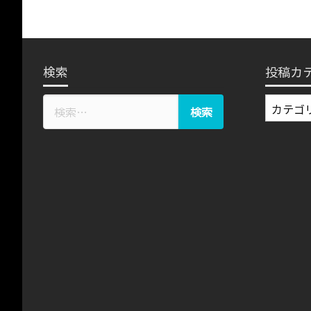
検索
投稿カ
投
稿
カ
テ
ゴ
リ
ー