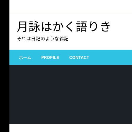
コ
ン
テ
月詠はかく語りき
ン
ツ
それは日記のような雑記
へ
ス
キ
ホーム
PROFILE
CONTACT
ッ
プ
APPLE
IPHONE