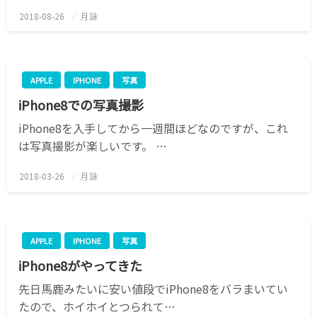
2018-08-26
投
月詠
稿
日:
APPLE
IPHONE
写真
iPhone8での写真撮影
iPhone8を入手してから一週間ほどなのですが、これ
は写真撮影が楽しいです。 …
2018-03-26
投
月詠
稿
日:
APPLE
IPHONE
写真
iPhone8がやってきた
先日馬鹿みたいに安い値段でiPhone8をバラまいてい
たので、ホイホイとつられて…