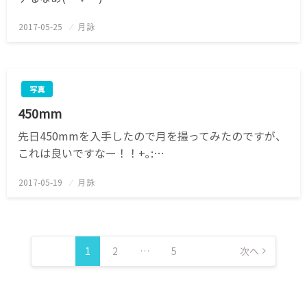
2017-05-25
投
月詠
稿
日:
写真
450mm
先日450mmを入手したので月を撮ってみたのですが、
これは良いですなー！！+｡:…
2017-05-19
投
月詠
稿
日:
投
稿
1
2
…
5
次へ
の
ペ