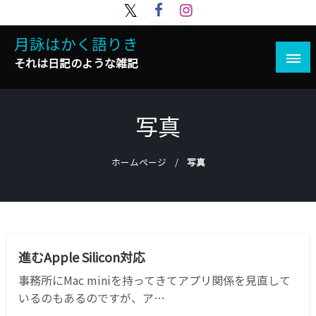
コ
ン
月詠はかく語りき
テ
ン
それは日記のような雑記
ツ
へ
ス
写真
キ
ッ
プ
ホームページ
写真
APPLE
APPLE SILICON
写真
進むApple Silicon対応
事務所にMac miniを持ってきてアプリ関係を見直して
いるのもあるのですが、ア…