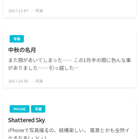
2017-11-07
投
月詠
稿
日:
写真
中秋の名月
また間があいてしまった…… この1月半の間に色んな事
がありました…… 引っ越した…
2017-10-05
投
月詠
稿
日:
IPHONE
写真
Shattered Sky
iPhoneで写真撮るの、結構楽しい。 風景とかも全然イ
ケるなあ(・∀・)