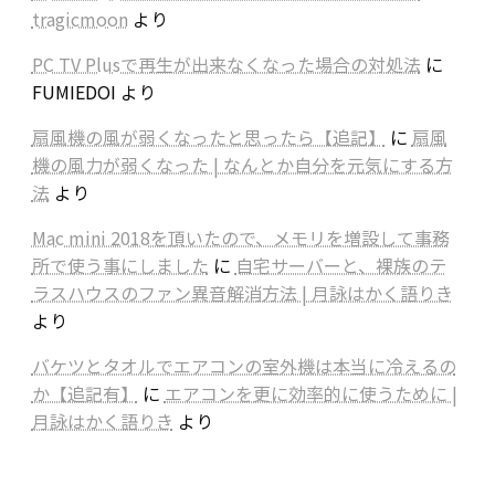
tragicmoon
より
PC TV Plusで再生が出来なくなった場合の対処法
に
FUMIEDOI
より
扇風機の風が弱くなったと思ったら【追記】
に
扇風
機の風力が弱くなった | なんとか自分を元気にする方
法
より
Mac mini 2018を頂いたので、メモリを増設して事務
所で使う事にしました
に
自宅サーバーと、裸族のテ
ラスハウスのファン異音解消方法 | 月詠はかく語りき
より
バケツとタオルでエアコンの室外機は本当に冷えるの
か【追記有】
に
エアコンを更に効率的に使うために |
月詠はかく語りき
より