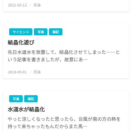
2021-05-12
投
月詠
稿
日:
サイエンス
写真
雑記
結晶化遊び
先日水道水を放置して、結晶化させてしまった……と
いう記事を書きましたが、故意にあ…
2018-09-01
投
月詠
稿
日:
写真
雑記
水道水が結晶化
やっと涼しくなったと思ったら、台風が南の方の熱を
持って来ちゃったもんだからまた馬…