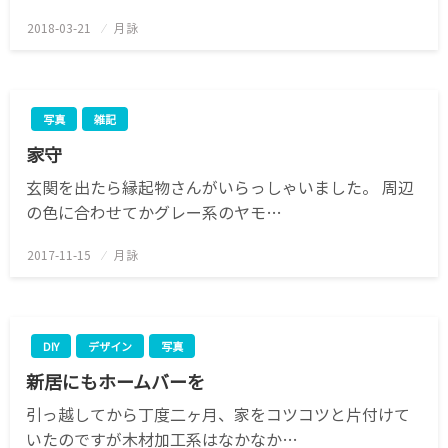
2018-03-21
投
月詠
稿
日:
写真
雑記
家守
玄関を出たら縁起物さんがいらっしゃいました。 周辺
の色に合わせてかグレー系のヤモ…
2017-11-15
投
月詠
稿
日:
DIY
デザイン
写真
新居にもホームバーを
引っ越してから丁度二ヶ月、家をコツコツと片付けて
いたのですが木材加工系はなかなか…