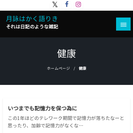
コ
ン
月詠はかく語りき
テ
ン
それは日記のような雑記
ツ
へ
ス
健康
キ
ッ
プ
ホームページ
健康
サイエンス
健康
美容
いつまでも記憶力を保つ為に
この1年ほどのテレワーク期間で記憶力が落ちたなーと
思ったり、加齢で記憶力がなくな…