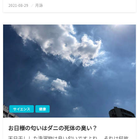
2021-08-29
投
月詠
稿
日:
サイエンス
健康
お日様の匂いはダニの死体の臭い？
天日干しした洗濯物は良い匂いですよね。 それは何故