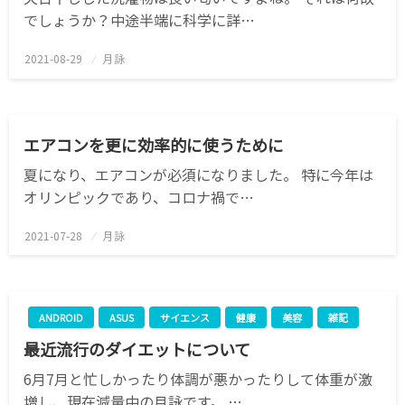
でしょうか？中途半端に科学に詳…
2021-08-29
投
月詠
稿
日:
サイエンス
テクノロジー
健康
エアコンを更に効率的に使うために
夏になり、エアコンが必須になりました。 特に今年は
オリンピックであり、コロナ禍で…
2021-07-28
投
月詠
稿
日:
ANDROID
ASUS
サイエンス
健康
美容
雑記
最近流行のダイエットについて
6月7月と忙しかったり体調が悪かったりして体重が激
増し、現在減量中の月詠です。 …