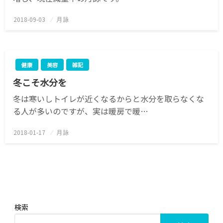
2018-09-03
投
月詠
稿
日:
健康
美容
雑記
冬こそ水分を
冬は寒いしトイレが近くなるからと水分を取らなくな
る人が多いのですが、実は暖房で暖…
2018-01-17
投
月詠
稿
日:
検索