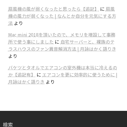
扇風機の風が弱くなったと思ったら【追記】
に
扇風
機の風力が弱くなった | なんとか自分を元気にする方
法
より
Mac mini 2018を頂いたので、メモリを増設して事務
所で使う事にしました
に
自宅サーバーと、裸族のテ
ラスハウスのファン異音解消方法 | 月詠はかく語りき
より
バケツとタオルでエアコンの室外機は本当に冷えるの
か【追記有】
に
エアコンを更に効率的に使うために |
月詠はかく語りき
より
検索