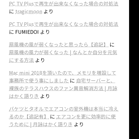
PC TV Plusで再生が出来なくなった場合の対処法
に
tragicmoon
より
PC TV Plusで再生が出来なくなった場合の対処法
に
FUMIEDOI
より
扇風機の風が弱くなったと思ったら【追記】
に
扇風機の風力が弱くなった | なんとか自分を元気
にする方法
より
Mac mini 2018を頂いたので、メモリを増設して
事務所で使う事にしました
に
自宅サーバーと、
裸族のテラスハウスのファン異音解消方法 | 月詠
はかく語りき
より
バケツとタオルでエアコンの室外機は本当に冷え
るのか【追記有】
に
エアコンを更に効率的に使
うために | 月詠はかく語りき
より