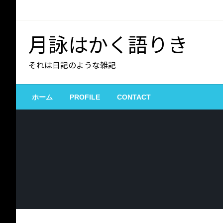
コ
ン
テ
月詠はかく語りき
ン
ツ
それは日記のような雑記
へ
ス
キ
ホーム
PROFILE
CONTACT
ッ
プ
セキュリティ
雑記