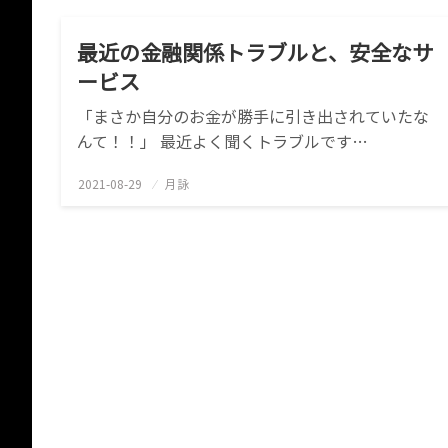
最近の金融関係トラブルと、安全なサ
ービス
「まさか自分のお金が勝手に引き出されていたな
んて！！」 最近よく聞くトラブルです…
2021-08-29
投
月詠
稿
日: