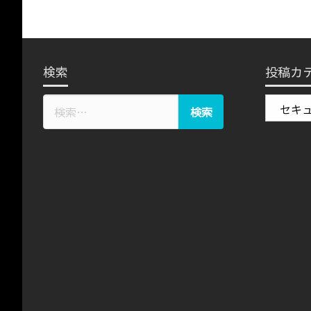
検索
投稿カ
投
稿
カ
テ
ゴ
リ
ー