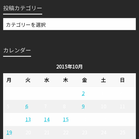
投稿カテゴリー
投
稿
カ
テ
カレンダー
ゴ
リ
2015年10月
ー
月
火
水
木
金
土
日
1
2
3
4
5
6
7
8
9
10
11
12
13
14
15
16
17
18
19
20
21
22
23
24
25