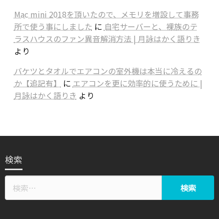
Mac mini 2018を頂いたので、メモリを増設して事務
所で使う事にしました
に
自宅サーバーと、裸族のテ
ラスハウスのファン異音解消方法 | 月詠はかく語りき
より
バケツとタオルでエアコンの室外機は本当に冷えるの
か【追記有】
に
エアコンを更に効率的に使うために |
月詠はかく語りき
より
検索