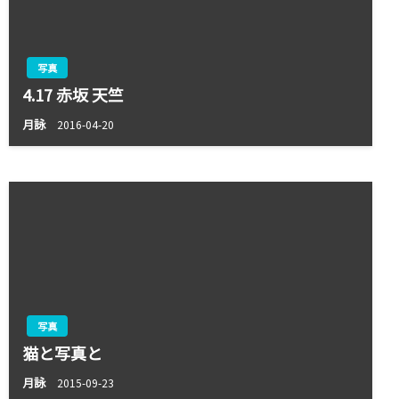
写真
APPLE
4.17 赤坂 天竺
進むApple Silicon対応
月詠
2016-04-20
月詠
2021-05-12
写真
猫と写真と
月詠
2015-09-23