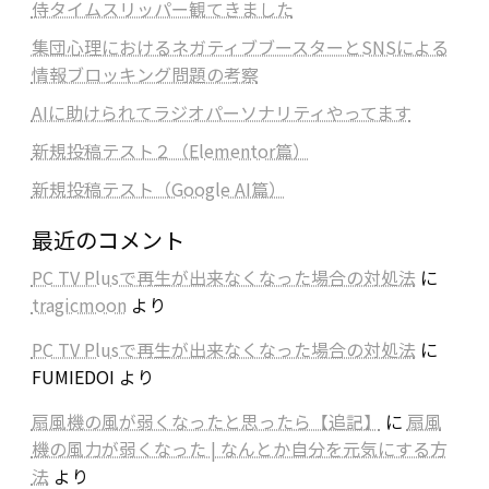
侍タイムスリッパー観てきました
集団心理におけるネガティブブースターとSNSによる
情報ブロッキング問題の考察
AIに助けられてラジオパーソナリティやってます
新規投稿テスト２（Elementor篇）
新規投稿テスト（Google AI篇）
最近のコメント
PC TV Plusで再生が出来なくなった場合の対処法
に
tragicmoon
より
PC TV Plusで再生が出来なくなった場合の対処法
に
FUMIEDOI
より
扇風機の風が弱くなったと思ったら【追記】
に
扇風
機の風力が弱くなった | なんとか自分を元気にする方
法
より