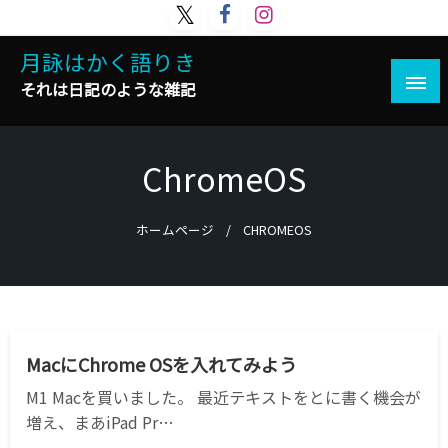
コ
ン
月詠はかく語りき
テ
ン
それは日記のような雑記
ツ
へ
ス
ChromeOS
キ
ッ
プ
ホームページ
CHROMEOS
ANDROID
CHROMEOS
MAC
WINDOWS
テクノロジー
MacにChrome OSを入れてみよう
M1 Macを買いました。 最近テキストをとに書く機会が
増え、まあiPad Pr…