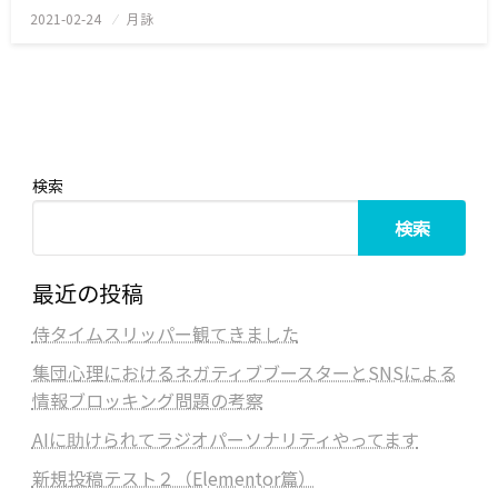
2021-02-24
投
月詠
稿
日:
検索
検索
最近の投稿
侍タイムスリッパー観てきました
集団心理におけるネガティブブースターとSNSによる
情報ブロッキング問題の考察
AIに助けられてラジオパーソナリティやってます
新規投稿テスト２（Elementor篇）