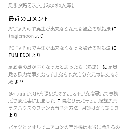
新規投稿テスト（Google AI篇）
最近のコメント
PC TV Plusで再生が出来なくなった場合の対処法
に
tragicmoon
より
PC TV Plusで再生が出来なくなった場合の対処法
に
FUMIEDOI
より
扇風機の風が弱くなったと思ったら【追記】
に
扇風
機の風力が弱くなった | なんとか自分を元気にする方
法
より
Mac mini 2018を頂いたので、メモリを増設して事務
所で使う事にしました
に
自宅サーバーと、裸族のテ
ラスハウスのファン異音解消方法 | 月詠はかく語りき
より
バケツとタオルでエアコンの室外機は本当に冷えるの