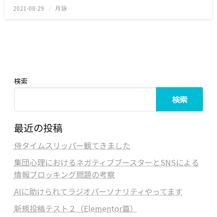
2021-08-29
投
月詠
稿
日:
検索
検索
最近の投稿
侍タイムスリッパー観てきました
集団心理におけるネガティブブースターとSNSによる
情報ブロッキング問題の考察
AIに助けられてラジオパーソナリティやってます
新規投稿テスト２（Elementor篇）