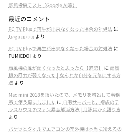
新規投稿テスト（Google AI篇）
最近のコメント
PC TV Plusで再生が出来なくなった場合の対処法
に
tragicmoon
より
PC TV Plusで再生が出来なくなった場合の対処法
に
FUMIEDOI
より
扇風機の風が弱くなったと思ったら【追記】
に
扇風
機の風力が弱くなった | なんとか自分を元気にする方
法
より
Mac mini 2018を頂いたので、メモリを増設して事務
所で使う事にしました
に
自宅サーバーと、裸族のテ
ラスハウスのファン異音解消方法 | 月詠はかく語りき
より
バケツとタオルでエアコンの室外機は本当に冷えるの