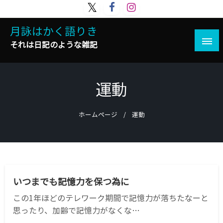
コ
ン
月詠はかく語りき
テ
ン
それは日記のような雑記
ツ
へ
ス
運動
キ
ッ
プ
ホームページ
運動
サイエンス
健康
美容
いつまでも記憶力を保つ為に
この1年ほどのテレワーク期間で記憶力が落ちたなーと
思ったり、加齢で記憶力がなくな…