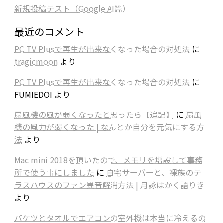
新規投稿テスト（Google AI篇）
最近のコメント
PC TV Plusで再生が出来なくなった場合の対処法
に
tragicmoon
より
PC TV Plusで再生が出来なくなった場合の対処法
に
FUMIEDOI
より
扇風機の風が弱くなったと思ったら【追記】
に
扇風
機の風力が弱くなった | なんとか自分を元気にする方
法
より
Mac mini 2018を頂いたので、メモリを増設して事務
所で使う事にしました
に
自宅サーバーと、裸族のテ
ラスハウスのファン異音解消方法 | 月詠はかく語りき
より
バケツとタオルでエアコンの室外機は本当に冷えるの