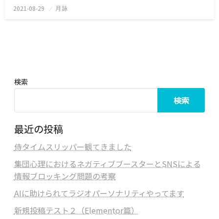
2021-08-29
投
月詠
稿
日:
検索
検索
最近の投稿
侍タイムスリッパー観てきました
集団心理におけるネガティブブースターとSNSによる
情報ブロッキング問題の考察
AIに助けられてラジオパーソナリティやってます
新規投稿テスト２（Elementor篇）