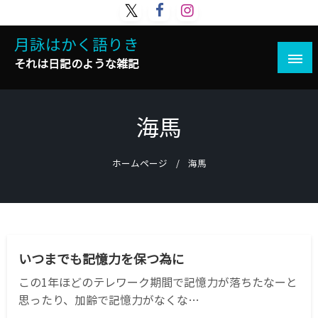
コ
ン
月詠はかく語りき
テ
ン
それは日記のような雑記
ツ
へ
ス
海馬
キ
ッ
プ
ホームページ
海馬
サイエンス
健康
美容
いつまでも記憶力を保つ為に
この1年ほどのテレワーク期間で記憶力が落ちたなーと
思ったり、加齢で記憶力がなくな…