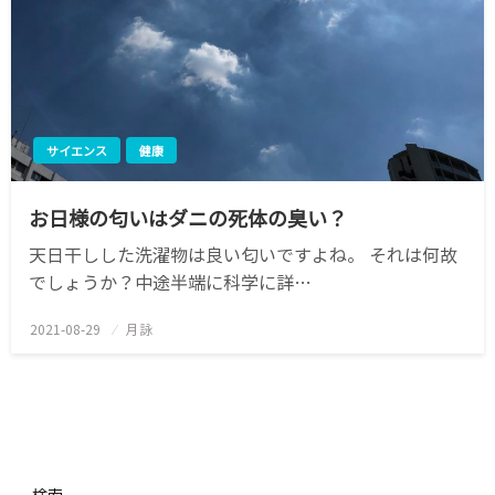
サイエンス
健康
お日様の匂いはダニの死体の臭い？
天日干しした洗濯物は良い匂いですよね。 それは何故
でしょうか？中途半端に科学に詳…
2021-08-29
投
月詠
稿
日:
検索