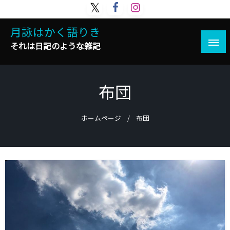
コ
ン
月詠はかく語りき
テ
ン
それは日記のような雑記
ツ
へ
ス
布団
キ
ッ
プ
ホームページ
布団