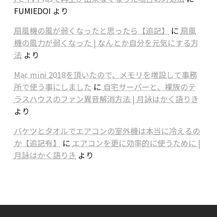
FUMIEDOI
より
扇風機の風が弱くなったと思ったら【追記】
に
扇風
機の風力が弱くなった | なんとか自分を元気にする方
法
より
Mac mini 2018を頂いたので、メモリを増設して事務
所で使う事にしました
に
自宅サーバーと、裸族のテ
ラスハウスのファン異音解消方法 | 月詠はかく語りき
より
バケツとタオルでエアコンの室外機は本当に冷えるの
か【追記有】
に
エアコンを更に効率的に使うために |
月詠はかく語りき
より