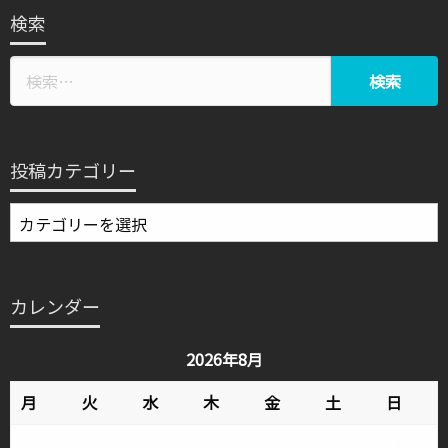
検索
投稿カテゴリー
投
稿
カ
テ
カレンダー
ゴ
リ
2026年8月
ー
月
火
水
木
金
土
日
1
2