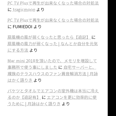
PC TV Plusで再生が出来なくなった場合の対処法
に
tragicmoon
より
PC TV Plusで再生が出来なくなった場合の対処法
に
FUMIEDOI
より
扇風機の風が弱くなったと思ったら【追記】
に
扇風機の風力が弱くなった | なんとか自分を元気
にする方法
より
Mac mini 2018を頂いたので、メモリを増設して
事務所で使う事にしました
に
自宅サーバーと、
裸族のテラスハウスのファン異音解消方法 | 月詠
はかく語りき
より
バケツとタオルでエアコンの室外機は本当に冷え
るのか【追記有】
に
エアコンを更に効率的に使
うために | 月詠はかく語りき
より