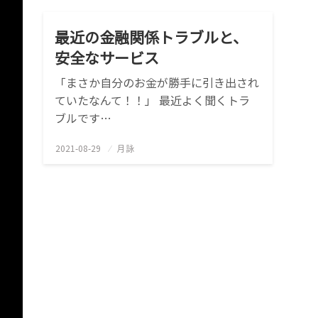
最近の金融関係トラブルと、
安全なサービス
「まさか自分のお金が勝手に引き出され
ていたなんて！！」 最近よく聞くトラ
ブルです…
2021-08-29
投
月詠
稿
日: