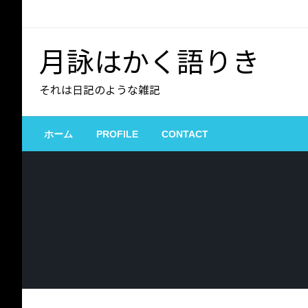
コ
ン
テ
月詠はかく語りき
ン
ツ
それは日記のような雑記
へ
ス
キ
ホーム
PROFILE
CONTACT
ッ
プ
セキュリティ
雑記