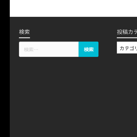
検索
投稿カ
投
稿
カ
テ
ゴ
リ
ー