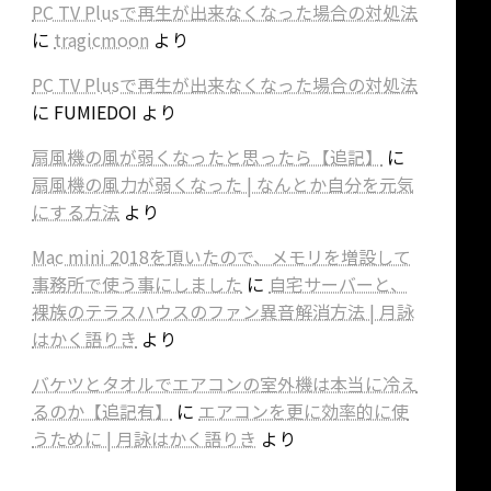
PC TV Plusで再生が出来なくなった場合の対処法
に
tragicmoon
より
PC TV Plusで再生が出来なくなった場合の対処法
に
FUMIEDOI
より
扇風機の風が弱くなったと思ったら【追記】
に
扇風機の風力が弱くなった | なんとか自分を元気
にする方法
より
Mac mini 2018を頂いたので、メモリを増設して
事務所で使う事にしました
に
自宅サーバーと、
裸族のテラスハウスのファン異音解消方法 | 月詠
はかく語りき
より
バケツとタオルでエアコンの室外機は本当に冷え
るのか【追記有】
に
エアコンを更に効率的に使
うために | 月詠はかく語りき
より