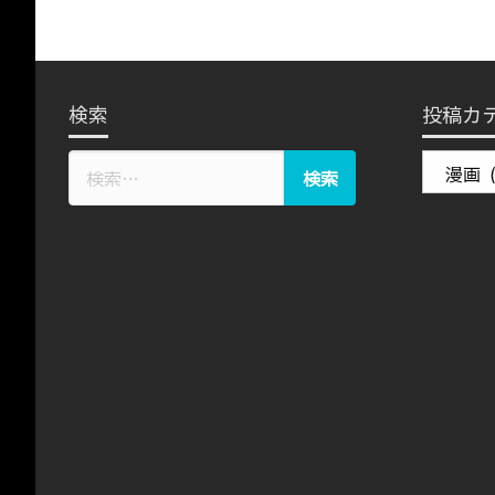
検索
投稿カ
投
稿
カ
テ
ゴ
リ
ー