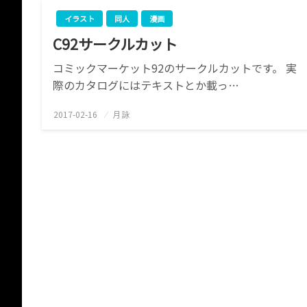
イラスト
同人
漫画
C92サークルカット
コミックマーケット92のサークルカットです。 実
際のカタログにはテキストとか載っ…
2017-02-16
投
月詠
稿
日: