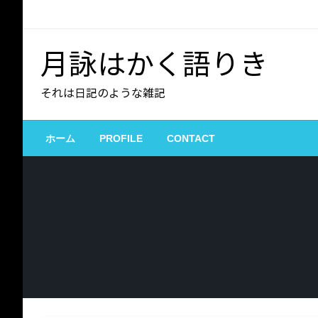
コ
ン
テ
月詠はかく語りき
ン
ツ
それは日記のような雑記
へ
ス
キ
ホーム
PROFILE
CONTACT
ッ
プ