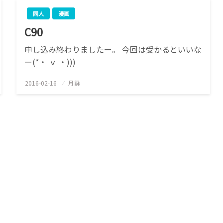
同人
漫画
C90
申し込み終わりましたー。 今回は受かるといいな
ー(*・ ｖ ・)))
2016-02-16
投
月詠
稿
日: